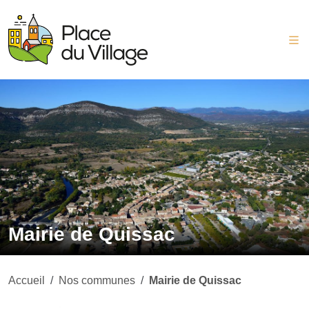
Mairie de Quissac
Accueil
/
Nos communes
/
Mairie de Quissac